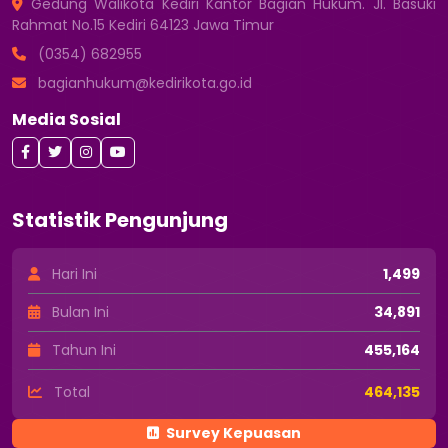
Gedung Walikota Kediri Kantor Bagian Hukum. Jl. Basuki
Rahmat No.15 Kediri 64123 Jawa Timur
(0354) 682955
bagianhukum@kedirikota.go.id
Media Sosial
Statistik Pengunjung
Hari Ini
1,499
Bulan Ini
34,891
Tahun Ini
455,164
Total
464,135
Survey Kepuasan