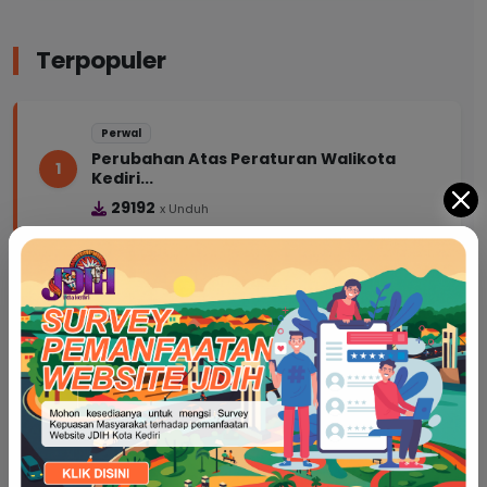
Terpopuler
Perwal
Perubahan Atas Peraturan Walikota
1
Kediri...
29192
x Unduh
Perwal
Perubahan Atas Peraturan Walikota
2
Kediri Nomor 6 T...
19346
x Unduh
SKwal
Pemberlakuan Pembatasan Kegiatan
3
Masyarakat Level...
17333
x Unduh