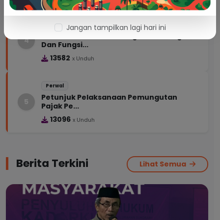
Perwal
Jangan tampilkan lagi hari ini
Kedudukan, Susunan Organisasi, Tugas
4
Dan Fungsi...
13582
x Unduh
Perwal
Petunjuk Pelaksanaan Pemungutan
5
Pajak Pe...
13096
x Unduh
Berita Terkini
Lihat Semua