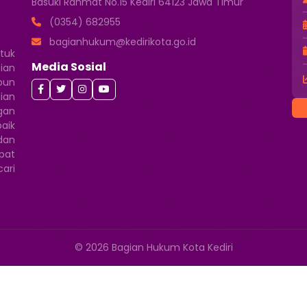
Basuki Rahmat No.15 Kediri 64123 Jawa Timur
(0354) 682955
bagianhukum@kedirikota.go.id
tuk
Media Sosial
ian
pun
gian
gan
aik
dan
pat
ari
© 2026 Bagian Hukum Kota Kediri