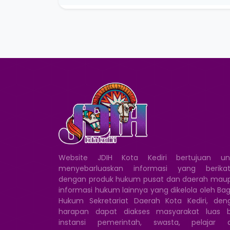
Website JDIH Kota Kediri bertujuan un
menyebarluaskan informasi yang berikat
dengan produk hukum pusat dan daerah mau
informasi hukum lainnya yang dikelola oleh Ba
Hukum Sekretariat Daerah Kota Kediri, den
harapan dapat diakses masyarakat luas b
instansi pemerintah, swasta, pelajar 