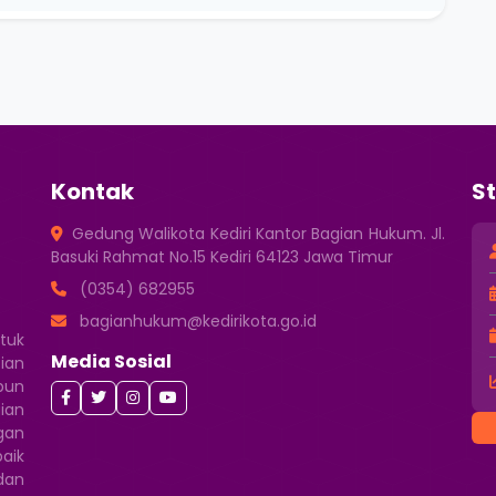
Kontak
St
Gedung Walikota Kediri Kantor Bagian Hukum. Jl.
Basuki Rahmat No.15 Kediri 64123 Jawa Timur
(0354) 682955
bagianhukum@kedirikota.go.id
tuk
Media Sosial
ian
pun
gian
gan
aik
dan